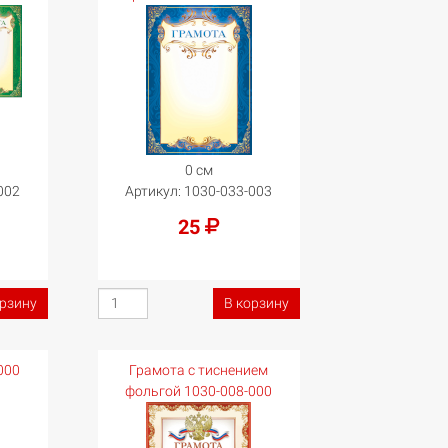
0 см
002
Артикул:
1030-033-003
25
орзину
В корзину
000
Грамота с тиснением
фольгой 1030-008-000