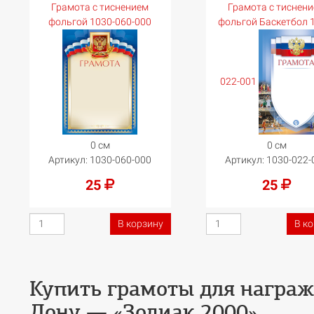
Грамота с тиснением
Грамота с тиснен
фольгой 1030-060-000
фольгой Баскетбол 
022-001
0 см
0 см
Артикул:
1030-060-000
Артикул:
1030-022-
25
25
В корзину
В к
Купить грамоты
для награж
Дону — «Зодиак 2000»