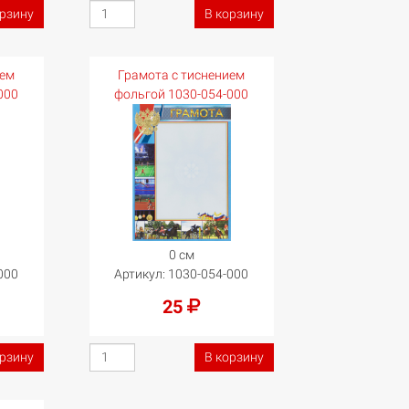
орзину
В корзину
ием
Грамота с тиснением
000
фольгой 1030-054-000
0 см
000
Артикул:
1030-054-000
25
орзину
В корзину