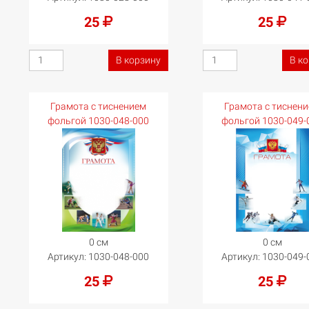
25
25
В корзину
В к
Грамота с тиснением
Грамота с тиснен
фольгой 1030-048-000
фольгой 1030-049-
0 см
0 см
Артикул:
1030-048-000
Артикул:
1030-049-
25
25