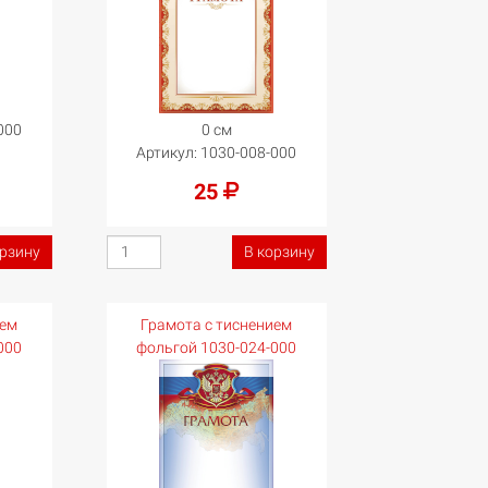
000
0 см
Артикул:
1030-008-000
25
орзину
В корзину
ием
Грамота с тиснением
000
фольгой 1030-024-000