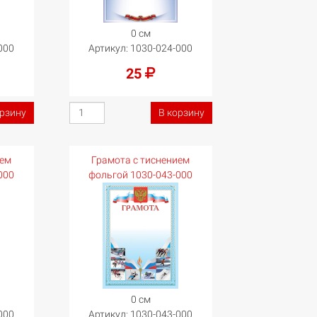
0 см
000
Артикул:
1030-024-000
25
орзину
В корзину
ием
Грамота с тиснением
000
фольгой 1030-043-000
0 см
000
Артикул:
1030-043-000