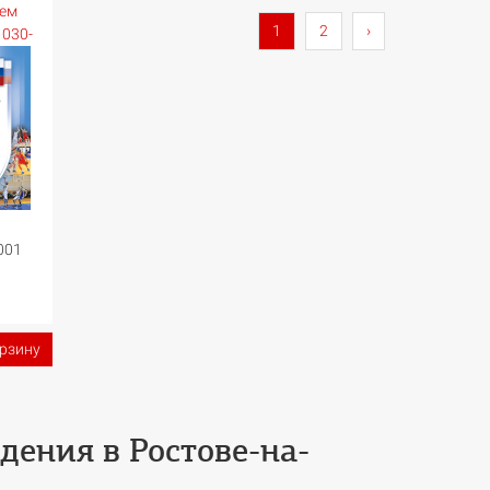
ием
1
2
›
1030-
001
орзину
дения в Ростове-на-