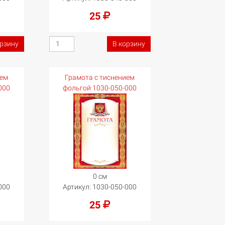
25
орзину
В корзину
ием
Грамота с тиснением
000
фольгой 1030-050-000
0 см
000
Артикул:
1030-050-000
25