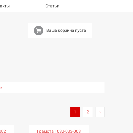
такты
Статьи
Ваша корзина пуста
е
1
2
›
002
Грамота 1030-033-003