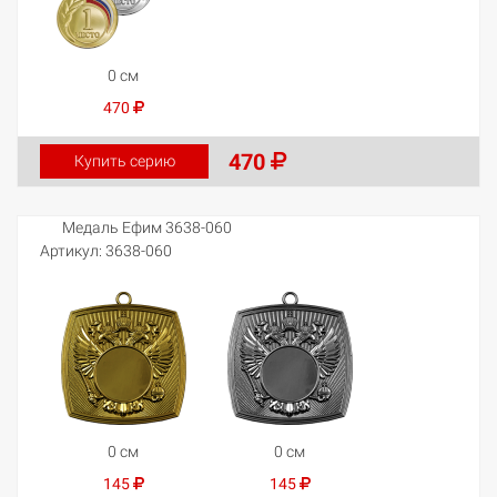
0 см
470
470
Купить серию
Медаль Ефим 3638-060
Артикул:
3638-060
0 см
0 см
145
145