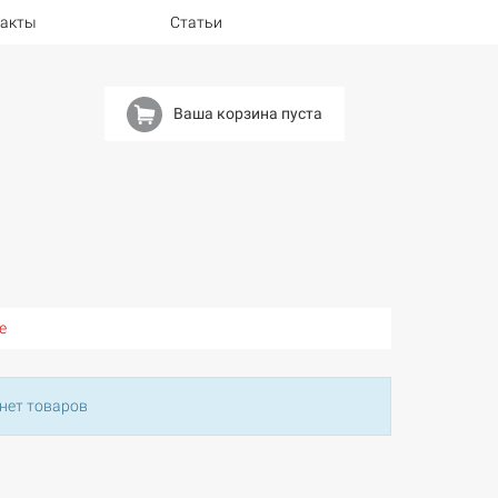
такты
Статьи
Ваша корзина пуста
е
 нет товаров