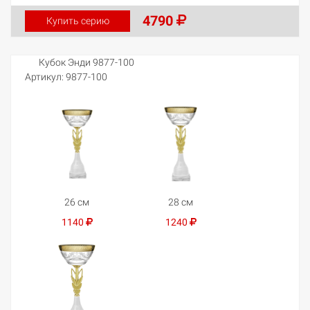
4790
Купить серию
Кубок Энди 9877-100
Артикул:
9877-100
26 см
28 см
1140
1240