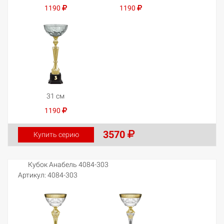
1190
1190
31 см
1190
3570
Купить серию
Кубок Анабель 4084-303
Артикул:
4084-303