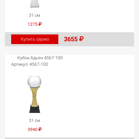
31 см
1275
3655
Купить серию
Кубок Адьян 4567-100
Артикул:
4567-100
31 см
3940