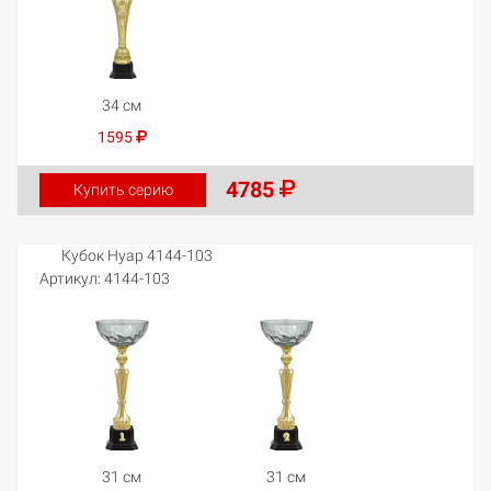
34 см
1595
4785
Купить серию
Кубок Нуар 4144-103
Артикул:
4144-103
31 см
31 см