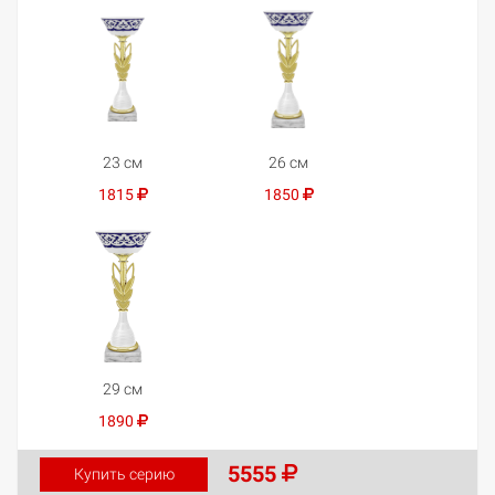
23 см
26 см
1815
1850
29 см
1890
5555
Купить серию