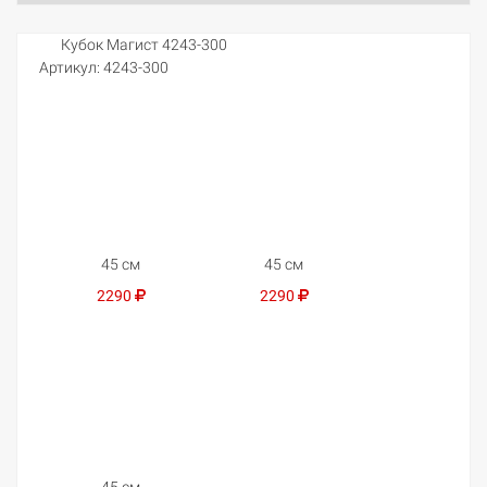
Кубок Магист 4243-300
Артикул:
4243-300
45 см
45 см
2290
2290
45 см