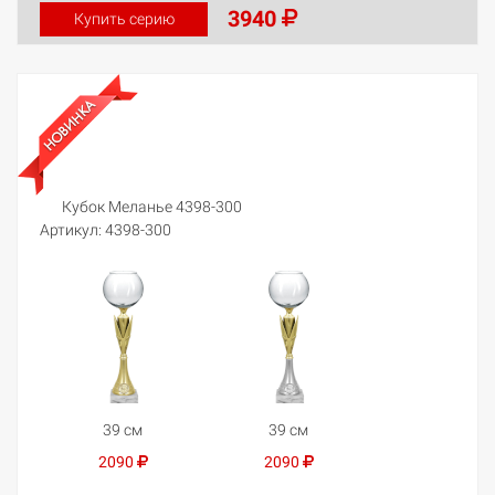
3940
Купить серию
Кубок Меланье 4398-300
Артикул:
4398-300
39 см
39 см
2090
2090