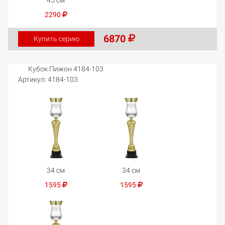
2290
6870
Купить серию
Кубок Пижон 4184-103
Артикул:
4184-103
34 см
34 см
1595
1595