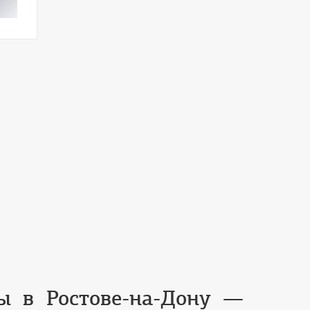
Акриловая награда Музыка
а -
!
те
во
ы в Ростове-на-Дону —